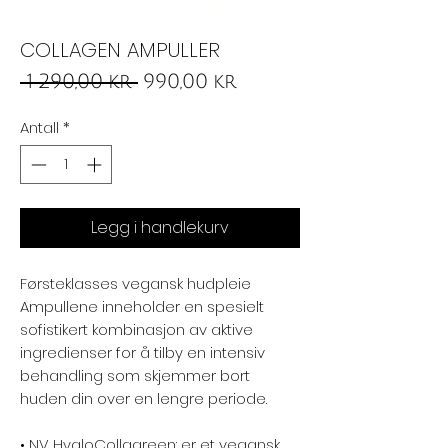
COLLAGEN AMPULLER
Vanlig
Salgspris
 1 290,00 kr 
990,00 kr
pris
Antall
*
Legg i handlekurv
Førsteklasses vegansk hudpleie ⁠
Ampullene inneholder en spesielt
sofistikert kombinasjon av aktive
ingredienser for å tilby en intensiv
behandling som skjemmer bort
huden din over en lengre periode.⁠
• NV HyaloCollagreen: er et vegansk