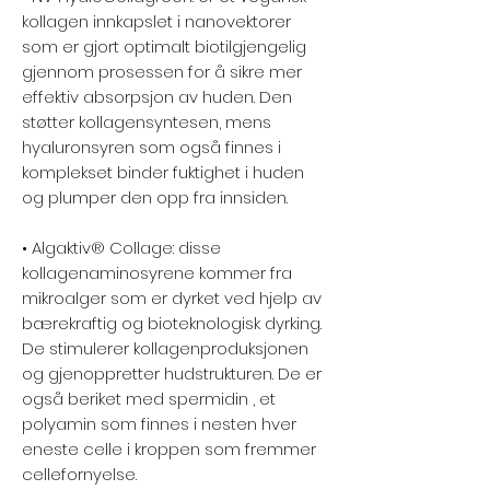
kollagen innkapslet i nanovektorer
som er gjort optimalt biotilgjengelig
gjennom prosessen for å sikre mer
effektiv absorpsjon av huden. Den
støtter kollagensyntesen, mens
hyaluronsyren som også finnes i
komplekset binder fuktighet i huden
og plumper den opp fra innsiden.⁠
• Algaktiv® Collage: disse
kollagenaminosyrene kommer fra
mikroalger som er dyrket ved hjelp av
bærekraftig og bioteknologisk dyrking.
De stimulerer kollagenproduksjonen
og gjenoppretter hudstrukturen. De er
også beriket med spermidin , et
polyamin som finnes i nesten hver
eneste celle i kroppen som fremmer
cellefornyelse.⁠