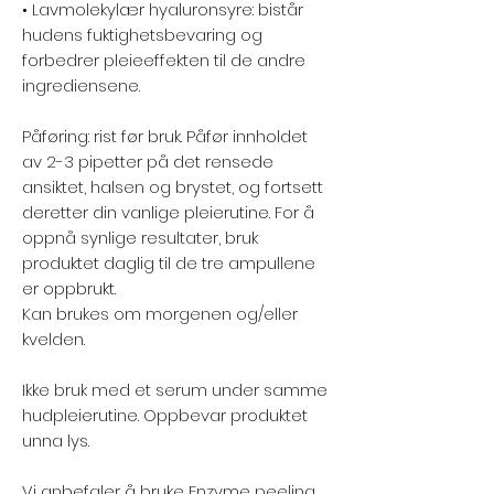
• Lavmolekylær hyaluronsyre: bistår
hudens fuktighetsbevaring og
forbedrer pleieeffekten til de andre
ingrediensene.⁠
Påføring: rist før bruk. Påfør innholdet
av 2-3 pipetter på det rensede
ansiktet, halsen og brystet, og fortsett
deretter din vanlige pleierutine. For å
oppnå synlige resultater, bruk
produktet daglig til de tre ampullene
er oppbrukt. ⁠
Kan brukes om morgenen og/eller
kvelden. ⁠
Ikke bruk med et serum under samme
hudpleierutine. Oppbevar produktet
unna lys.⁠
Vi anbefaler å bruke Enzyme peeling