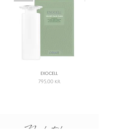
EXOCELL
EXOCELL tomflaske/di
Pris
795,00 kr
Nyhetsbrev