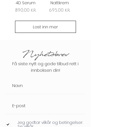
4D Serum
Nattkrem
Pris
Pris
890,00 kr
695,00 kr
Last inn mer
Nyhetsbrev
Få siste nytt og gode tilbud rett i
innboksen din!
Jeg godtar vilkår og betingelser.
Se vilkår.