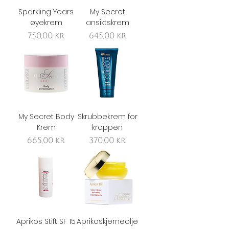
Sparkling Years
My Secret
øyekrem
ansiktskrem
Pris
Pris
750,00 kr
645,00 kr
My Secret Body
Skrubbekrem for
Krem
kroppen
Pris
Pris
665,00 kr
370,00 kr
Aprikos Stift SF 15
Aprikoskjerneolje