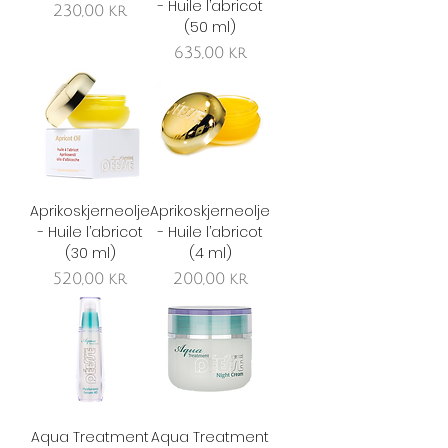
- Huile l’abricot
Pris
230,00 kr
(50 ml)
Pris
635,00 kr
Aprikoskjerneolje
Aprikoskjerneolje
- Huile l’abricot
- Huile l’abricot
(30 ml)
(4 ml)
Pris
Pris
520,00 kr
200,00 kr
Aqua Treatment
Aqua Treatment