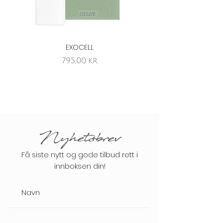
EXOCELL
EXOCELL tomflaske/di
Pris
795,00 kr
Nyhetsbrev
Få siste nytt og gode tilbud rett i
innboksen din!