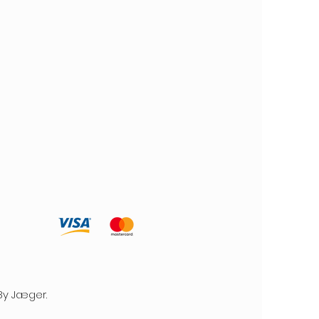
By Jæger.