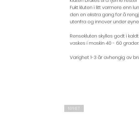
Kluten brukes til å fjerne res
Fukt kluten i litt varmere enn lu
den en ekstra gang for å rengjø
utenfra og innover under øyne
Rensekluten skylles godt i kaldt 
vaskes i maskin 40 - 60 grader.
Varighet 1-3 år avhengig av bruk
NYHET