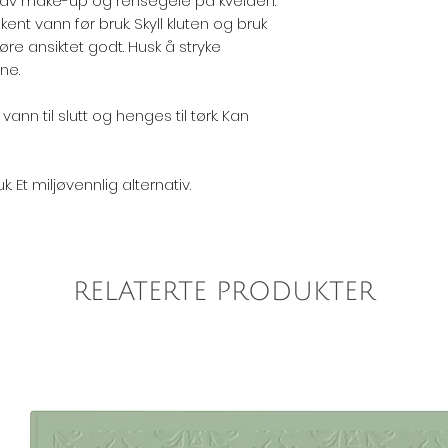
ter av make-up og rensegele på kvelden.
nkent vann før bruk. Skyll kluten og bruk
re ansiktet godt. Husk å stryke
ne.
vann til slutt og henges til tørk. Kan
. Et miljøvennlig alternativ.
RELATERTE PRODUKTER