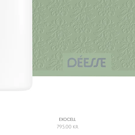
EXOCELL
Hurtigvisning
Pris
795,00 kr