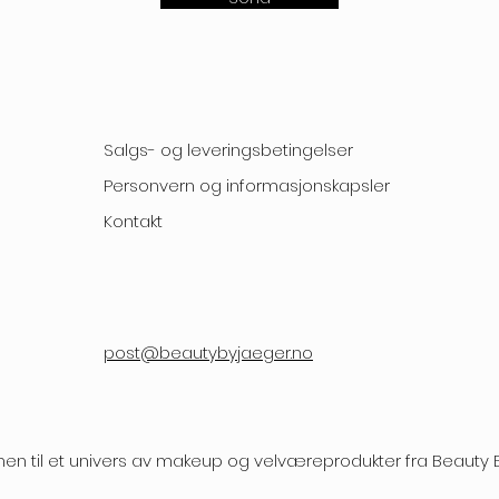
Salgs- og leveringsbetingelser
Personvern og informasjonskapsler
Kontakt
post@beautybyjaeger.no
n til et univers av makeup og velværeprodukter fra Beauty 