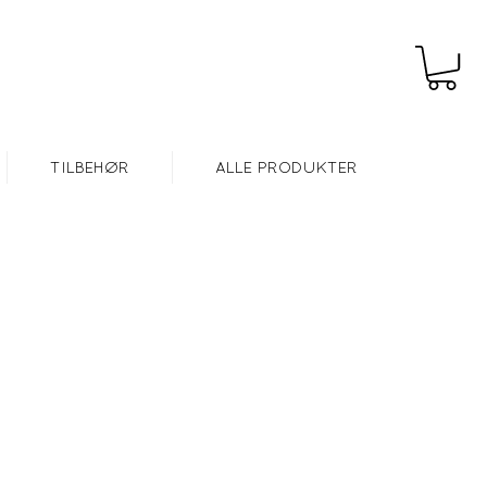
Gratis frakt over kr 999,-
TILBEHØR
ALLE PRODUKTER