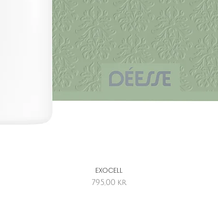
EXOCELL
Hurtigvisning
Pris
795,00 kr