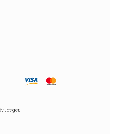
By Jæger.