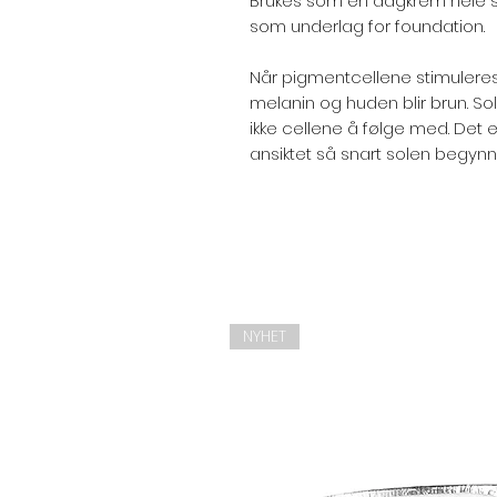
Brukes som en dagkrem hele s
som underlag for foundation.
Når pigmentcellene stimuleres
melanin og huden blir brun. So
ikke cellene å følge med. Det er
ansiktet så snart solen begyn
NYHET