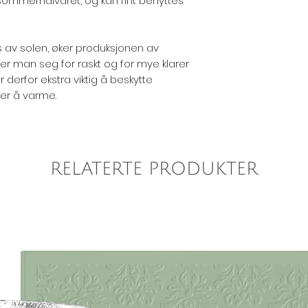
ommerhalvåret, og kan fint benyttes
 av solen, øker produksjonen av
ler man seg for raskt og for mye klarer
 derfor ekstra viktig å beskytte
ner å varme.
RELATERTE PRODUKTER